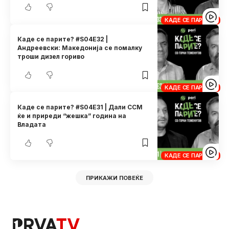
КАДЕ СЕ ПАРИТЕ?
Каде се парите? #S04E32 |
Андреевски: Македонија се помалку
троши дизел гориво
КАДЕ СЕ ПАРИТЕ?
Каде се парите? #S04E31 | Дали ССМ
ќе и приреди “жешка” година на
Владата
КАДЕ СЕ ПАРИТЕ?
ПРИКАЖИ ПОВЕЌЕ