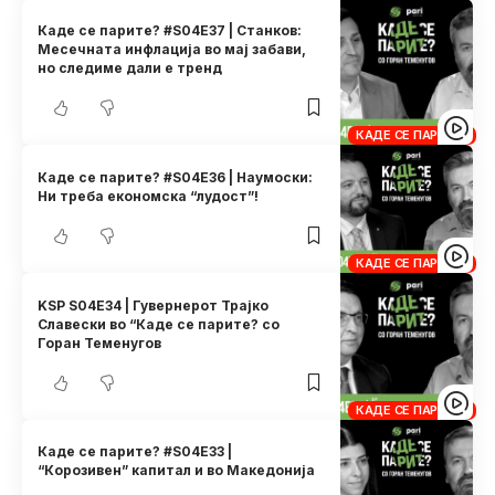
Каде се парите? #S04E37 | Станков:
Месечната инфлација во мај забави,
но следиме дали е тренд
КАДЕ СЕ ПАРИТЕ?
Каде се парите? #S04E36 | Наумоски:
Ни треба економска “лудост”!
КАДЕ СЕ ПАРИТЕ?
KSP S04E34 | Гувернерот Трајко
Славески во “Каде се парите? со
Горан Теменугов
КАДЕ СЕ ПАРИТЕ?
Каде се парите? #S04E33 |
“Корозивен” капитал и во Македонија