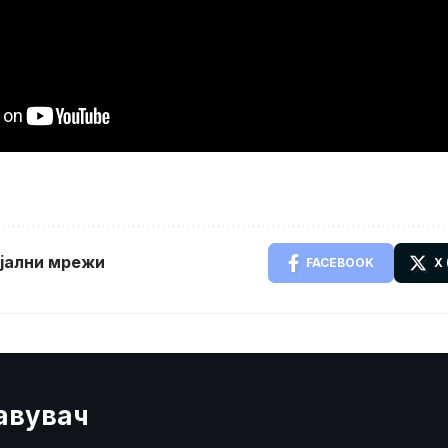
ијални мрежи
FACEBOOK
X
јавувач