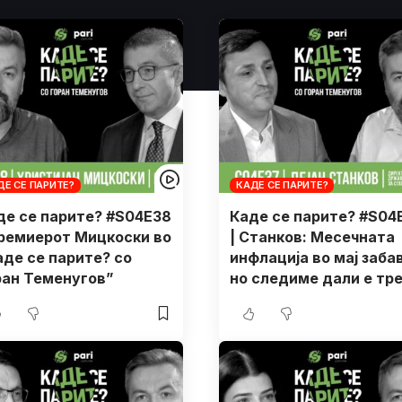
ДЕ СЕ ПАРИТЕ?
КАДЕ СЕ ПАРИТЕ?
де се парите? #S04E38
Каде се парите? #S04
Премиерот Мицкоски во
| Станков: Месечната
аде се парите? со
инфлација во мај заба
ран Теменугов”
но следиме дали е тр