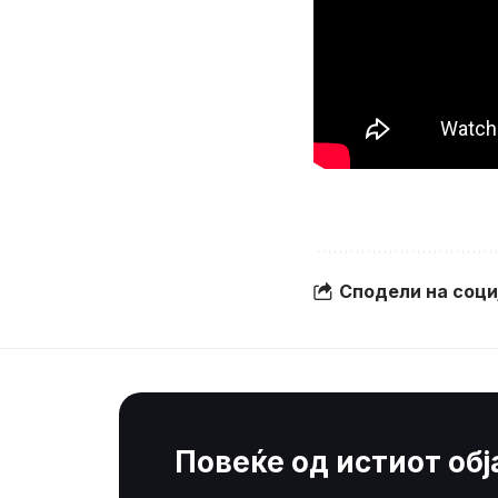
Сподели на соц
Повеќе од истиот об