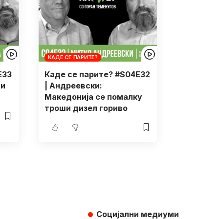
КАДЕ СЕ ПАРИТЕ?
E33
Каде се парите? #S04E32
 и
| Андреевски:
Македонија се помалку
троши дизел гориво
Социјални медиуми