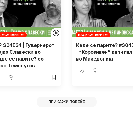
ДЕ СЕ ПАРИТЕ?
КАДЕ СЕ ПАРИТЕ?
P S04E34 | Гувернерот
Каде се парите? #S04
ајко Славески во
| “Корозивен” капитал
аде се парите? со
во Македонија
ран Теменугов
ПРИКАЖИ ПОВЕЌЕ