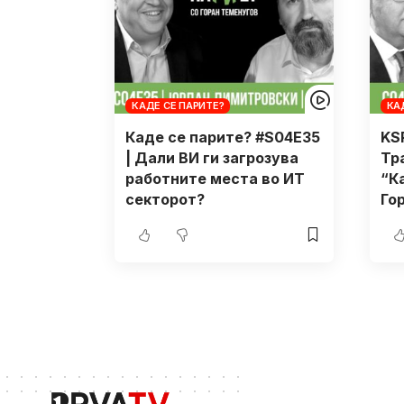
КАДЕ СЕ ПАРИТЕ?
КА
Каде се парите? #S04E35
KS
| Дали ВИ ги загрозува
Тр
работните места во ИТ
“К
секторот?
Го