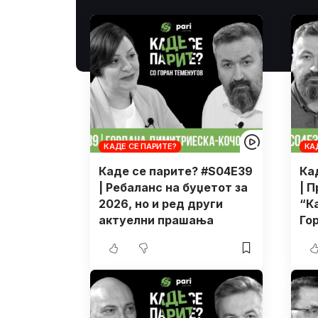
КАДЕ СЕ ПАРИТЕ?
КА
Каде се парите? #S04E39
Ка
| Ребаланс на буџетот за
| 
2026, но и ред други
“К
актуелни прашања
Го