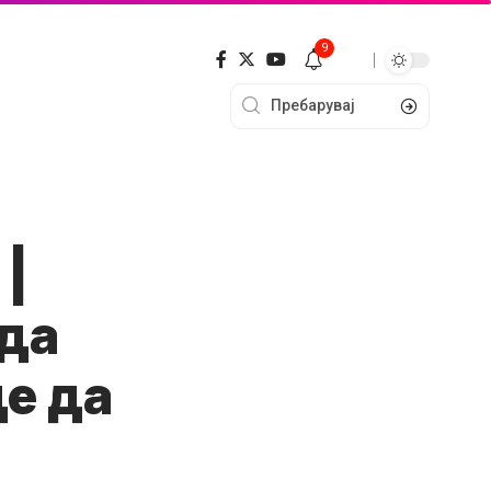
9
 |
 да
де да