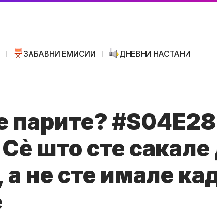
И
ЗАБАВНИ ЕМИСИИ
ДНЕВНИ НАСТАНИ
е парите? #S04E28
 Сè што сте сакале
, а не сте имале ка
е