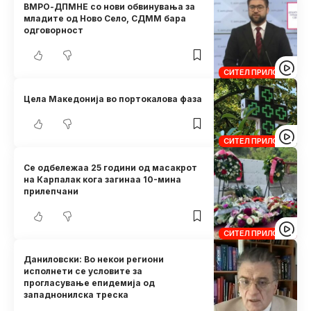
ВМРО-ДПМНЕ со нови обвинувања за
младите од Ново Село, СДММ бара
одговорност
СИТЕЛ ПРИЛОЗИ
Цела Македонија во портокалова фаза
СИТЕЛ ПРИЛОЗИ
Се одбележаа 25 години од масакрот
на Карпалак кога загинаа 10-мина
прилепчани
СИТЕЛ ПРИЛОЗИ
Даниловски: Во некои региони
исполнети се условите за
прогласување епидемија од
западнонилска треска